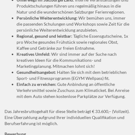
Produktschulungen führen uns regelmäßig hinaus in die
Natur und die wunderschönen Salzburger Ferienregionen.
Persönliche Weiterentwicklung:
Wir bemühen uns, immer
die passenden Schulungen und Workshops sowie Zeit für die
persönliche Weiterentwicklung anzubieten.
Regional, gesund und leistbar:
Tägliche Essensgutscheine, 1x
pro Woche gesundes Frühstück sowie regionales Obst,
Kaffee und Getränke zur freien Entnahme.
Kreatives Umfeld:
Wir sind immer auf der Suche nach
kreativen Ideen für die Kommunikations- und
Marketingplanung. Mitmachen lohnt sich!
Gesundheitsangebot:
Halten Sie sich mit dem betrieblichen
Sport- und Fitnessprogramm (EGYM Wellpass) fit.
Einfach zu erreichen:
Gute Anbindung an öffentliche
Verkehrsmittel sowie Zuschuss zum Klimaticket. Bei Anreise
mit dem Auto stehen kostenlose Parkplätze zur Verfügung.
Das Jahresbruttogehalt für diese Stelle beträgt € 33.600,– (Vollzeit).
Eine Überzahlung aufgrund Ihrer individuellen Qualifikation und
Berufserfahrung ist möglich.
Bewerbung