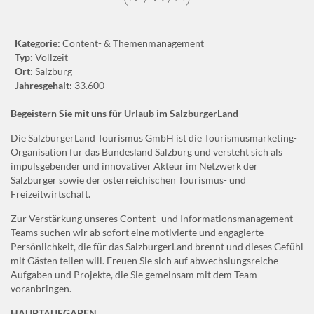
Kategorie:
Kategorie:
Content- & Themenmanagement
Typ:
Typ:
Vollzeit
Ort:
Ort:
Salzburg
Jahresgehalt:
Jahresgehalt:
33.600
Begeistern Sie mit uns für Urlaub im SalzburgerLand
Die SalzburgerLand Tourismus GmbH ist die Tourismusmarketing-
Organisation für das Bundesland Salzburg und versteht sich als
impulsgebender und innovativer Akteur im Netzwerk der
Salzburger sowie der österreichischen Tourismus- und
Freizeitwirtschaft.
Zur Verstärkung unseres Content- und Informationsmanagement-
Teams suchen wir ab sofort eine motivierte und engagierte
Persönlichkeit, die für das SalzburgerLand brennt und dieses Gefühl
mit Gästen teilen will. Freuen Sie sich auf abwechslungsreiche
Aufgaben und Projekte, die Sie gemeinsam mit dem Team
voranbringen.
HAUPTAUFGABEN