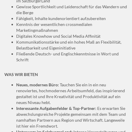
im SalzburgerLand
Gewisse Sportlichkeit und Leidenschaft für das Wandern und
die Berge
Fähigkeit, Inhalte kundenorientiert aufzubereiten
Kenntnis der wesentlichen crossmedialen
Marketingmaßnahmen
Digitales Knowhow und Social Media Affinität
Kommunikationsstärke und ein hohes Maß an Flexibilität,
Belastbarkeit und Eigeninitiative
Fließende Deutsch- und Englischkenntnisse in Wort und
Schrift
WAS WIR BIETEN
Neues, modernes Büro:
Tauchen Sie ein in ein neu
renoviertes, hochmodernes Arbeitsumfeld, das inspirierend
gestaltet ist und Ihre Kreativität und Produktivität auf ein
neues Niveau hebt.
Interessante Aufgabenfelder & Top-Partner:
Es erwarten Sie
abwechslungsreiche Projekte gemeinsam mit dem Team und
namhaften Partnern aus Region und Wirtschaft. Langeweile
ist hier ein Fremdwort.
Unterwegs im SalzburgerLand:
Interne Veranstaltungen und