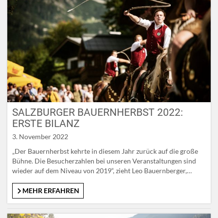
SALZBURGER BAUERNHERBST 2022:
ERSTE BILANZ
3. November 2022
„Der Bauernherbst kehrte in diesem Jahr zurück auf die große
Bühne. Die Besucherzahlen bei unseren Veranstaltungen sind
wieder auf dem Niveau von 2019“, zieht Leo Bauernberger,
Geschäftsführer der SalzburgerLand Tourismus Gesellschaft
(SLTG), eine erste Bilanz. Knapp 2.000 Veranstaltungen standen
MEHR ERFAHREN
in den vergangenen Wochen auf dem Programm, bei denen rund
500.000 Besucherinnen und Besucher zu Gast…