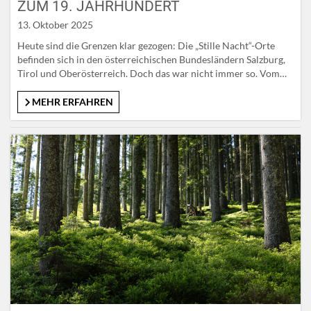
ZUM 19. JAHRHUNDERT
13. Oktober 2025
Heute sind die Grenzen klar gezogen: Die „Stille Nacht“-Orte
befinden sich in den österreichischen Bundesländern Salzburg,
Tirol und Oberösterreich. Doch das war nicht immer so. Vom
Ende des 18. Jahrhunderts bis 1816 befand sich Europa durch
Napoleons Eroberungs- und Revolutionsfeldzüge im
MEHR ERFAHREN
Kriegszustand. Salzburg, Tirol und Oberösterreich im Zeichen
der Franzosenkriege Salzburg ist von der politischen…