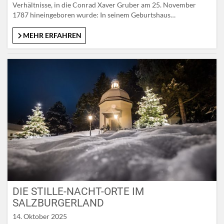
Verhältnisse, in die Conrad Xaver Gruber am 25. November
1787 hineingeboren wurde: In seinem Geburtshaus
Unterweizberg 9 in der Gemeinde Hochburg im Innviertel lebten
neben den Eltern Josef und Anna bereits vier Kinder, der kleine
MEHR ERFAHREN
Conrad war das fünfte. Ein sechstes sollte noch folgen. Erst
1779 war…
DIE STILLE-NACHT-ORTE IM
SALZBURGERLAND
14. Oktober 2025