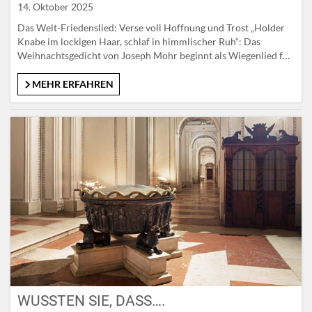
14. Oktober 2025
Das Welt-Friedenslied: Verse voll Hoffnung und Trost „Holder
Knabe im lockigen Haar, schlaf in himmlischer Ruh“: Das
Weihnachtsgedicht von Joseph Mohr beginnt als Wiegenlied für
das neu geborene Christkind. Der junge Pfarrer, dem große
Volksnähe nachgesagt wird, wusste um die Not der Menschen
MEHR ERFAHREN
und ihre Sorgen. Er schrieb daher einen leicht verständlichen
Text in deutscher…
WUSSTEN SIE, DASS….