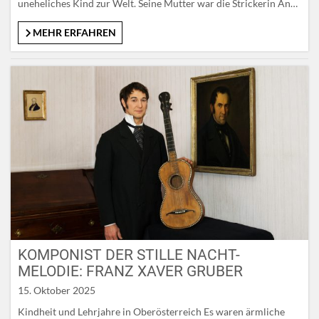
uneheliches Kind zur Welt. Seine Mutter war die Strickerin Anna
Schoiber, gebürtig aus Hallein. Sein Vater, dessen Familie aus
Mariapfarr im Lungau stammte, hieß Franz Mohr und war ein
MEHR ERFAHREN
desertierter Musketier. Uneheliche Kinder…
KOMPONIST DER STILLE NACHT-
MELODIE: FRANZ XAVER GRUBER
15. Oktober 2025
Kindheit und Lehrjahre in Oberösterreich Es waren ärmliche