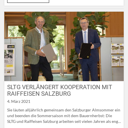
Bauerngartl an köstlichen Zutaten liefert, veredeln Salzburgs
Bäuerinnen und Bauernherbst-Wirte zu Klassikern der…
SLTG VERLÄNGERT KOOPERATION MIT
RAIFFEISEN SALZBURG
4. März 2021
Sie läuten alljährlich gemeinsam den Salzburger Almsommer ein
und beenden die Sommersaison mit dem Bauernherbst: Die
SLTG und Raiffeisen Salzburg arbeiten seit vielen Jahren als enge
Kooperationspartner zusammen. Sie eint Qualitäts- und