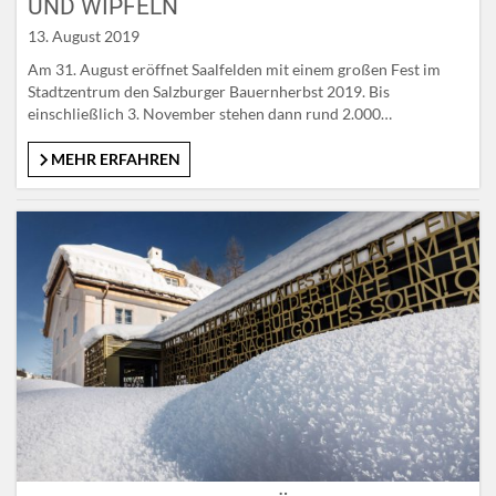
UND WIPFELN
13. August 2019
Am 31. August eröffnet Saalfelden mit einem großen Fest im
Stadtzentrum den Salzburger Bauernherbst 2019. Bis
einschließlich 3. November stehen dann rund 2.000
Veranstaltungen auf dem Programm, bei denen insgesamt
wieder mehr als 500.000 Besucher erwartet werden. 1996 als
MEHR ERFAHREN
kleine Veranstaltungsreihe im Salzburger Flachgau gestartet,
sind heute 72 Orte im ganzen SalzburgerLand mit dabei. Als…