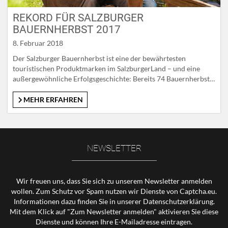
REKORD FÜR SALZBURGER
BAUERNHERBST 2017
8. Februar 2018
Der Salzburger Bauernherbst ist eine der bewährtesten
touristischen Produktmarken im SalzburgerLand – und eine
außergewöhnliche Erfolgsgeschichte: Bereits 74 Bauernherbst-
Orte im ganzen SalzburgerLand beteiligten sich in der
vergangenen Saison mit insgesamt über 2.000 Veranstaltungen.
MEHR ERFAHREN
Erstmals über 3,5 Millionen Nächtigungen Die Gäste schätzen
das Angebot rund um unverfälschtes Brauchtum, traditionelles
Handwerk und regionale Genüsse, wie die aktuellen…
NEWSLETTER
Wir freuen uns, dass Sie sich zu unserem Newsletter anmelden
wollen. Zum Schutz vor Spam nutzen wir Dienste von Captcha.eu.
Informationen dazu finden Sie in unserer
Datenschutzerklärung
.
Mit dem Klick auf "Zum Newsletter anmelden" aktivieren Sie diese
Dienste und können Ihre E-Mailadresse eintragen.