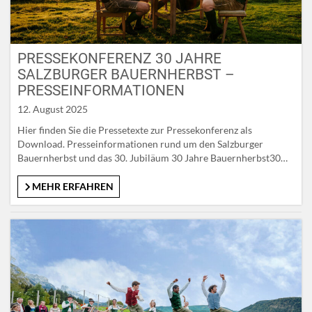
PRESSEKONFERENZ 30 JAHRE
SALZBURGER BAUERNHERBST –
PRESSEINFORMATIONEN
12. August 2025
Hier finden Sie die Pressetexte zur Pressekonferenz als
Download. Presseinformationen rund um den Salzburger
Bauernherbst und das 30. Jubiläum 30 Jahre Bauernherbst30
Veranstaltungshighlights im BauernherbstBauernherbst-Polka,
ein Gespräch mit Christian Hemetsbergeröffentliche Anreise
MEHR ERFAHREN
Meilensteine im BauernherbstZahlen & FaktenBauernherbst-
Broschüre Auf unserer Bilddatenbank stehen Ihnen Fotos zur
Verfügung: bilder.salzburgerland.com Pressetexte zur
Bauernherbst-Eröffnung in Dorfgastein am 23.08.2025
Landesweite Eröffnung des…