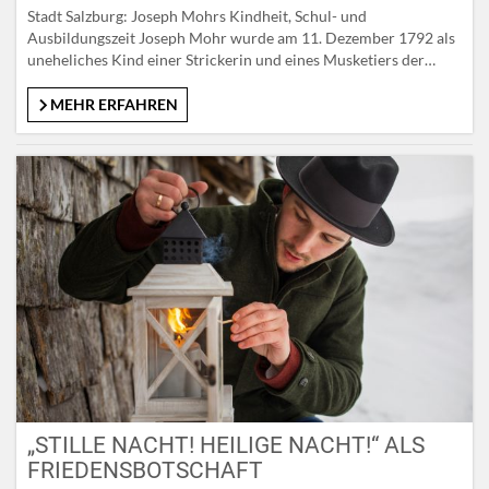
Stadt Salzburg: Joseph Mohrs Kindheit, Schul- und
Ausbildungszeit Joseph Mohr wurde am 11. Dezember 1792 als
uneheliches Kind einer Strickerin und eines Musketiers der
fürsterzbischöflichen Garde in der Steingasse 31 in Salzburg
geboren und verlebte dort seine Kindheit und Schulzeit. Getauft
MEHR ERFAHREN
wurde er – wie schon W. A. Mozart – im Salzburger Dom.
Während seiner…
„STILLE NACHT! HEILIGE NACHT!“ ALS
FRIEDENSBOTSCHAFT