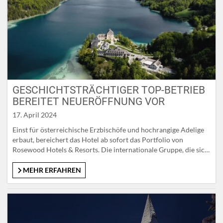
GESCHICHTSTRÄCHTIGER TOP-BETRIEB
BEREITET NEUERÖFFNUNG VOR
17. April 2024
Einst für österreichische Erzbischöfe und hochrangige Adelige
erbaut, bereichert das Hotel ab sofort das Portfolio von
Rosewood Hotels & Resorts. Die internationale Gruppe, die sich
auf das Luxushotel-Segment spezialisiert hat und mehr als 30
Hotels in 16 Ländern betreibt, hat das geschichtsträchtige Haus
MEHR ERFAHREN
in den vergangenen Monaten umfangreich modernisiert und neu
gestaltet. Neuer Geschäftsführer der Schloss…