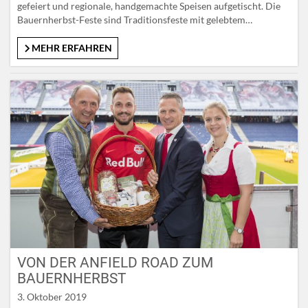
gefeiert und regionale, handgemachte Speisen aufgetischt. Die
Bauernherbst-Feste sind Traditionsfeste mit gelebtem
Brauchtum und gänzlich ohne Inszenierung. Bei Einheimischen
und Gästen sind diese bodenständigen Veranstaltungen – von
MEHR ERFAHREN
denen es im SalzburgerLand von Ende August bis Anfang
November mehr als 2.000 gibt – gleichermaßen beliebt. Leeb:
„Milchwirtschaft erhält unsere…
VON DER ANFIELD ROAD ZUM
BAUERNHERBST
3. Oktober 2019