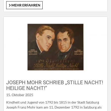
der Festlichkeiten in Maria Alm ist ein großer Festumzug mit
MEHR ERFAHREN
geschmückten Wägen, Trachtenmusikkapellen, Vorreitern auf
ihren Norika-Pferden, Schnalzern und den örtlichen Vereinen in
ihren…
JOSEPH MOHR SCHRIEB „STILLE NACHT!
HEILIGE NACHT!“
15. Oktober 2025
Kindheit und Jugend von 1792 bis 1815 in der Stadt Salzburg
Joseph Franz Mohr kam am 11. Dezember 1792 in Salzburg als