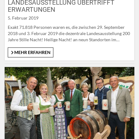
LANDESAUSSTELLUNG ÜBERTRIFFT
ERWARTUNGEN
5. Februar 2019
Exakt 71.818 Personen waren es, die zwischen 29. September
2018 und 3. Februar 2019 die dezentrale Landesausstellung 200
Jahre Stille Nacht! Heilige Nacht! an neun Standorten im
SalzburgerLand, Oberösterreich und Tirol besucht
haben. „Damit haben wir unser Ziel von 50.000 Gästen bei
MEHR ERFAHREN
weitem übertroffen“, freut sich Landeshauptmann Wilfried
Haslauer. Das Salzburg Museum in der Landeshauptstadt, die…