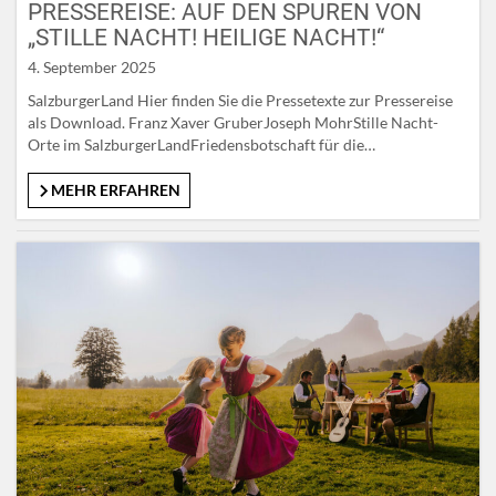
PRESSEREISE: AUF DEN SPUREN VON
„STILLE NACHT! HEILIGE NACHT!“
4. September 2025
SalzburgerLand Hier finden Sie die Pressetexte zur Pressereise
als Download. Franz Xaver GruberJoseph MohrStille Nacht-
Orte im SalzburgerLandFriedensbotschaft für die
WeltPolitischer und wirtschaftlicher HintergrundWussten Sie,
dass …30 Jahre BauernherbstPilger- und ThemenwegeAlpine
MEHR ERFAHREN
KücheThermenland Mehr Infos zu „Stille Nacht! Heilige Nacht!“
gibt es hier: stillenacht.com Auf unserer Bilddatenbank stehen
Ihnen Fotos zur Verfügung: Bilddatenbank Salzburger Lungau
PressetextePresseseite Biosphärepark…