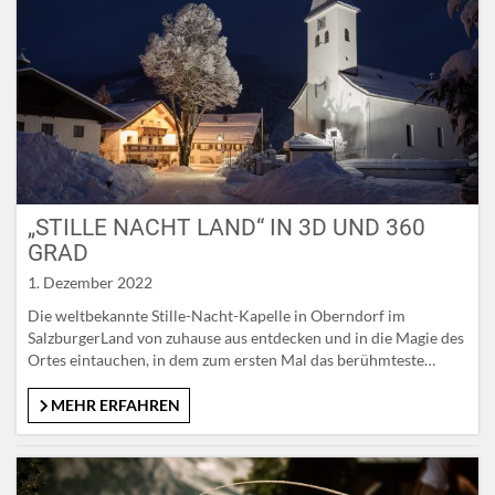
„STILLE NACHT LAND“ IN 3D UND 360
GRAD
1. Dezember 2022
Die weltbekannte Stille-Nacht-Kapelle in Oberndorf im
SalzburgerLand von zuhause aus entdecken und in die Magie des
Ortes eintauchen, in dem zum ersten Mal das berühmteste
Weihnachtslied der Welt erklungen ist. Oder sich – nur einen
Klick weiter – auf die Spuren des „Stille Nacht“-Komponisten
MEHR ERFAHREN
Franz Xaver Gruber machen und das Museum in seinem
Wohnhaus in…