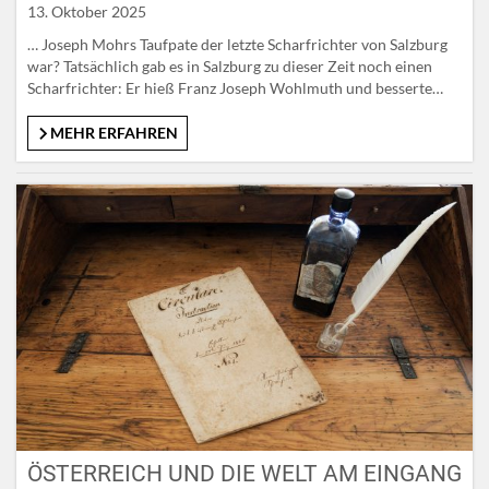
13. Oktober 2025
… Joseph Mohrs Taufpate der letzte Scharfrichter von Salzburg
war? Tatsächlich gab es in Salzburg zu dieser Zeit noch einen
Scharfrichter: Er hieß Franz Joseph Wohlmuth und besserte
sich seinen schlechten Ruf durch den Kirchendienst als Taufpate
lediger Kinder auf. Diese galten damals noch als „fleischliches
MEHR ERFAHREN
Verbrechen“; die Mutter selbst musste sich dafür anzeigen. Bei…
ÖSTERREICH UND DIE WELT AM EINGANG