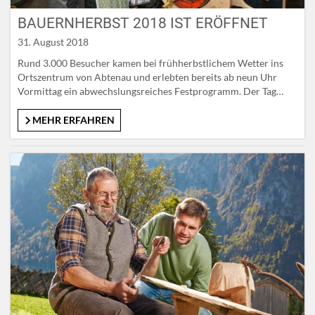
BAUERNHERBST 2018 IST ERÖFFNET
31. August 2018
Rund 3.000 Besucher kamen bei frühherbstlichem Wetter ins
Ortszentrum von Abtenau und erlebten bereits ab neun Uhr
Vormittag ein abwechslungsreiches Festprogramm. Der Tag
begann mit einem Bauernherbst-Gottesdienst in der Pfarrkirche
von Abtenau mit anschließendem Frühschoppen. Um elf Uhr
MEHR ERFAHREN
wurde dann der Bauernherbst offiziell mit den Festreden und
dem traditionellen Stiegl-Bieranstich eröffnet, ehe sich der
große…