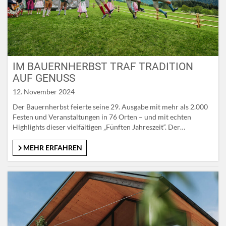
IM BAUERNHERBST TRAF TRADITION
AUF GENUSS
12. November 2024
Der Bauernherbst feierte seine 29. Ausgabe mit mehr als 2.000
Festen und Veranstaltungen in 76 Orten – und mit echten
Highlights dieser vielfältigen „Fünften Jahreszeit“. Der
landesweite Startschuss samt feierlicher Eröffnung fiel am 24.
August in Rauris und damit mitten im beeindruckend-schönen
MEHR ERFAHREN
Nationalpark Hohe Tauern. Ein Festumzug,
Trachtenvorführungen, Volkstanz und traditionelles Handwerk
bildeten den Auftakt….