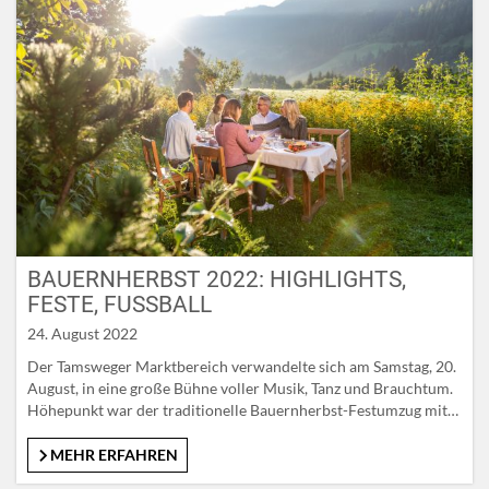
BAUERNHERBST 2022: HIGHLIGHTS,
FESTE, FUSSBALL
24. August 2022
Der Tamsweger Marktbereich verwandelte sich am Samstag, 20.
August, in eine große Bühne voller Musik, Tanz und Brauchtum.
Höhepunkt war der traditionelle Bauernherbst-Festumzug mit
zahlreichen teilnehmenden Brauchtums- und Schützenvereinen,
Musikkapellen, Schützenkompanien, „Herreiter“ mit ihren
MEHR ERFAHREN
Pferden sowie den herbstlich geschmückten Schauwägen und