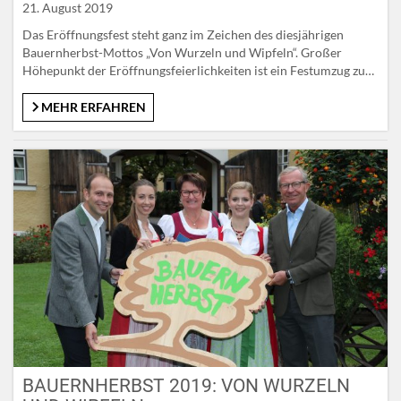
21. August 2019
Das Eröffnungsfest steht ganz im Zeichen des diesjährigen
Bauernherbst-Mottos „Von Wurzeln und Wipfeln“. Großer
Höhepunkt der Eröffnungsfeierlichkeiten ist ein Festumzug zum
Thema „Der Wald, das Holz – unsere Wurzeln“. Die zahlreichen
örtlichen Brauchtums- und Traditionsvereine gestalten den
MEHR ERFAHREN
Umzug mit alten Traktoren, Pferdegespännen und Eisenwagen,
kreativen Dekorationen und vielem mehr. Bauernherbst-Stände
mit Produkten aus der Region…
BAUERNHERBST 2019: VON WURZELN