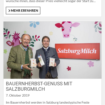
wünsche ihnen, dass dieser Preis vielleicht sogar der Start zu
einer ganz großen Karriere auf den Bühnen dieser Welt sein
wird“, sagt Leo Bauernberger, Geschäftsführer der
MEHR ERFAHREN
SalzburgerLand Tourismus GmbH. Der Preis ist darüber hinaus
eine schöne…
BAUERNHERBST-GENUSS MIT
SALZBURGMILCH
7. Oktober 2019
Im Bauernherbst werden in Salzburg landestypische Feste