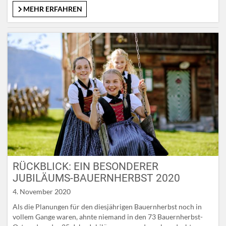
Traditionsbewusstsein, der Regionalitätsgedanke und die
MEHR ERFAHREN
Verbundenheit mit der Salzburger Bevölkerung. Perfekter
Partner für Almsommer und Bauernherbst Der regelmäßige
Austausch und das enge Zusammenwirken…
RÜCKBLICK: EIN BESONDERER
JUBILÄUMS-BAUERNHERBST 2020
4. November 2020
Als die Planungen für den diesjährigen Bauernherbst noch in
vollem Gange waren, ahnte niemand in den 73 Bauernherbst-