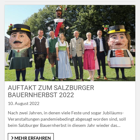
Oldtimer-Traktoren. Und natürlich hatte im Salzburger Lungau
auch der Samson einen sprichwörtlich „großen“ Auftritt….
AUFTAKT ZUM SALZBURGER
BAUERNHERBST 2022
10. August 2022
Nach zwei Jahren, in denen viele Feste und sogar Jubiläums-
Veranstaltungen pandemiebedingt abgesagt worden sind, soll
beim Salzburger Bauernherbst in diesem Jahr wieder das
Zusammensein im Vordergrund stehen. Das Motto 2022 „Vom
Gartl auf den Teller“ könnte dafür passender nicht sein: Was das
MEHR ERFAHREN