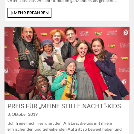
Orten, dass das 25-Jahr-Jubiläum ganz anders als gedacht
zelebriert werden würde. Klein, aber fein anstelle eines großen
Eröffnungsfestes, einer Jubiläumswoche oder festlichen
MEHR ERFAHREN
Umzügen. Die besonderen Umstände, die uns nun schon so viele
Monate begleiten, haben der Stimmung in…
PREIS FÜR „MEINE STILLE NACHT“-KIDS
8. Oktober 2019
„Ich freue mich riesig mit den ‚Allstars‘, die uns mit ihrem
erfrischenden und tiefgehenden Auftritt so bewegt haben und