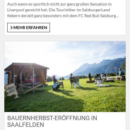
Auch wenn es sportlich nicht zur ganz großen Sensation in
Liverpool gereicht hat: Die Touristiker im SalzburgerLand
fiebern derzeit ganz besonders mit dem FC Red Bull Salzburg
mit. „Wir sind nicht nur begeisterte Fans der Bullen, sondern
nutzen den Schwung ihrer Auftritte in ganz Europa als
MEHR ERFAHREN
Rückenwind für unsere Aktivitäten“, sagt SLTG-Geschäftsführer
Leo Bauernberger. Noch…
BAUERNHERBST-ERÖFFNUNG IN
SAALFELDEN