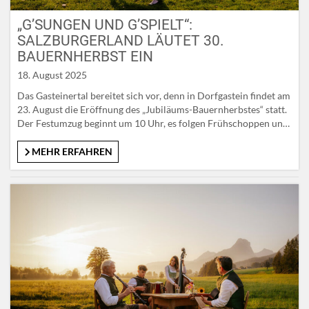
„G’SUNGEN UND G’SPIELT“:
SALZBURGERLAND LÄUTET 30.
BAUERNHERBST EIN
18. August 2025
Das Gasteinertal bereitet sich vor, denn in Dorfgastein findet am
23. August die Eröffnung des „Jubiläums-Bauernherbstes“ statt.
Der Festumzug beginnt um 10 Uhr, es folgen Frühschoppen und
viel, viel Musik bis in die Abendstunden hinein. Mitreißende
Darbietungen der Schnalzer, Schuhplattler und
MEHR ERFAHREN
Volkstanzgruppen sind freilich mit dabei. Landtagspräsidentin
Brigitta Pallauf hält am Vormittag die Festansprache und…