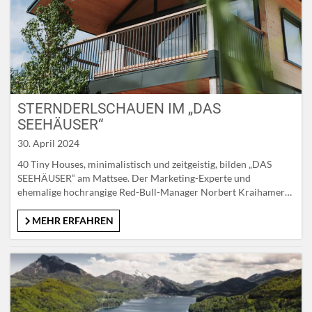
STERNDERLSCHAUEN IM „DAS
SEEHÄUSER“
30. April 2024
40 Tiny Houses, minimalistisch und zeitgeistig, bilden „DAS
SEEHÄUSER“ am Mattsee. Der Marketing-Experte und
ehemalige hochrangige Red-Bull-Manager Norbert Kraihamer
ist in die Hotellerie gewechselt und stellt seine Premiere im
Tourismus vor. Doch warum besteht sein Konzept aus kleinen
MEHR ERFAHREN
Häuschen, die nur rund 17 Quadratmeter Wohnfläche bieten?
„Auslöser für die Idee war, dass ich ähnliche Konzepte…