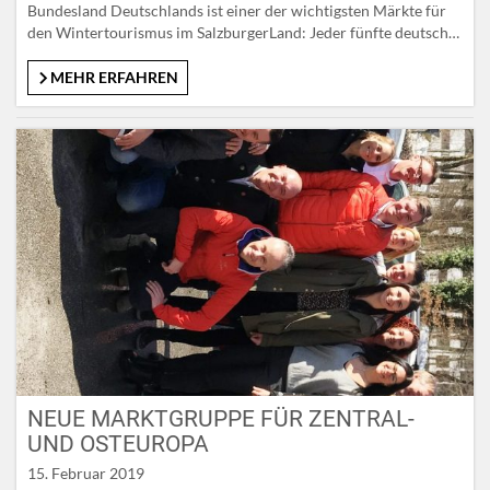
Bundesland Deutschlands ist einer der wichtigsten Märkte für
den Wintertourismus im SalzburgerLand: Jeder fünfte deutsche
Wintergast kommt aus Nordrhein-Westfalen. Vor wenigen
Monaten wurde die seit 20 Jahren erfolgreiche Kooperation mit
MEHR ERFAHREN
dem Alpenpark Neuss um weitere fünf Jahre verlängert – auch
weil er mit seiner Skihalle als erfolgreiche
„Nachwuchsschmiede“ gilt….
NEUE MARKTGRUPPE FÜR ZENTRAL-
UND OSTEUROPA
15. Februar 2019