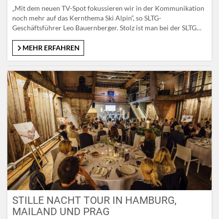
„Mit dem neuen TV-Spot fokussieren wir in der Kommunikation
noch mehr auf das Kernthema Ski Alpin“, so SLTG-
Geschäftsführer Leo Bauernberger. Stolz ist man bei der SLTG
auch darauf zu verweisen, dass dieser TV-Spot von der kreativen
Konzeption bis zur Umsetzung ‚inhouse‘ entstanden ist. Der
MEHR ERFAHREN
jungen Zielgruppe entsprechend wurde die musikalische
Kooperation mit der Salzburger Band…
STILLE NACHT TOUR IN HAMBURG,
MAILAND UND PRAG