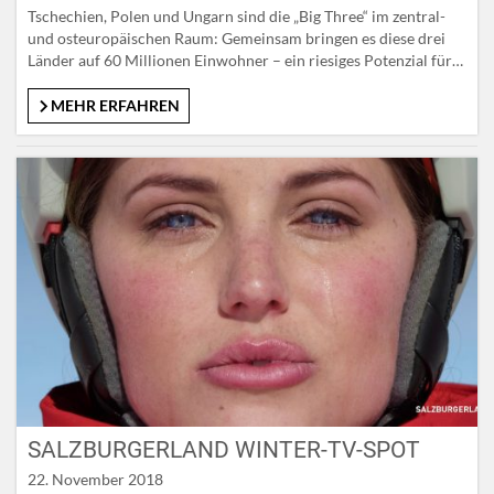
Tschechien, Polen und Ungarn sind die „Big Three“ im zentral-
und osteuropäischen Raum: Gemeinsam bringen es diese drei
Länder auf 60 Millionen Einwohner – ein riesiges Potenzial für
den heimischen Tourismus. Denn bereits jetzt ist das
SalzburgerLand in diesen Märkten ein beliebtes Reiseziel.
MEHR ERFAHREN
Ungebrochenes Wachstum seit Jahren Mit knapp einer Million
Nächtigungen im Tourismusjahr sind…
SALZBURGERLAND WINTER-TV-SPOT
22. November 2018