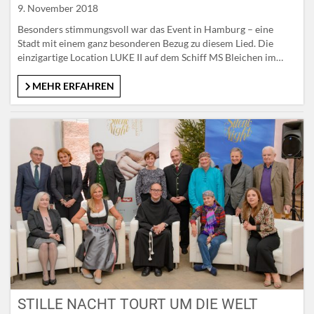
9. November 2018
Besonders stimmungsvoll war das Event in Hamburg – eine
Stadt mit einem ganz besonderen Bezug zu diesem Lied. Die
einzigartige Location LUKE II auf dem Schiff MS Bleichen im
Hamburger Hafen stellte ein starkes Symbol für die Rolle der
Hansestadt in der Liedverbreitung dar. Über Hamburg in die
MEHR ERFAHREN
Welt Die rund 50 hochkarätigen Medienvertreter nahmen…
STILLE NACHT TOURT UM DIE WELT