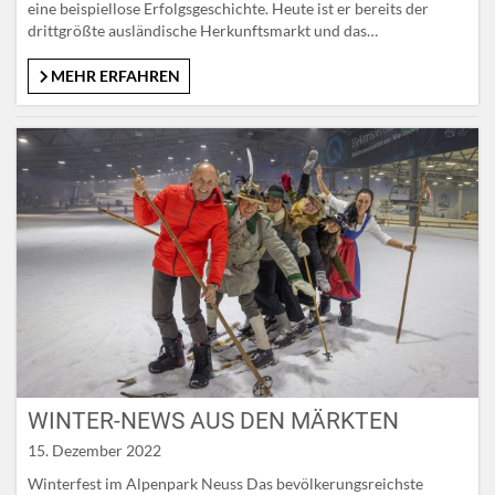
eine beispiellose Erfolgsgeschichte. Heute ist er bereits der
drittgrößte ausländische Herkunftsmarkt und das
SalzburgerLand die absolute Lieblingsdestination der
tschechischen Gäste im Alpinen Bereich. Hintergrund ist, dass
MEHR ERFAHREN
bereits vor 20 Jahren mit der aktiven Bearbeitung des
tschechischen Marktes begonnen wurde – rund zehn Jahre vor
anderen…
WINTER-NEWS AUS DEN MÄRKTEN
15. Dezember 2022
Winterfest im Alpenpark Neuss Das bevölkerungsreichste