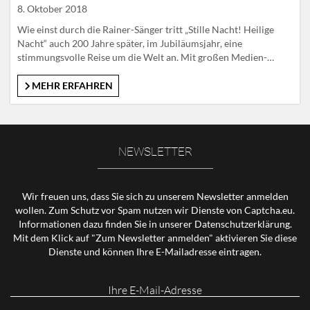
8. Oktober 2018
Wie einst durch die Rainer-Sänger tritt „Stille Nacht! Heilige
Nacht“ auch 200 Jahre später, im Jubiläumsjahr, eine
stimmungsvolle Reise um die Welt an. Mit großen Medien-
Events bringen die Partner der AG Stille Nacht – SalzburgerLand
Tourismus, Tirol Werbung, Oberösterreich Tourismus,
MEHR ERFAHREN
Tourismus Salzburg und die Österreich Werbung – das Lied,
seine Geschichte und Herkunft in die…
NEWSLETTER
Wir freuen uns, dass Sie sich zu unserem Newsletter anmelden
wollen. Zum Schutz vor Spam nutzen wir Dienste von Captcha.eu.
Informationen dazu finden Sie in unserer
Datenschutzerklärung
.
Mit dem Klick auf "Zum Newsletter anmelden" aktivieren Sie diese
Dienste und können Ihre E-Mailadresse eintragen.
Ihre
E-