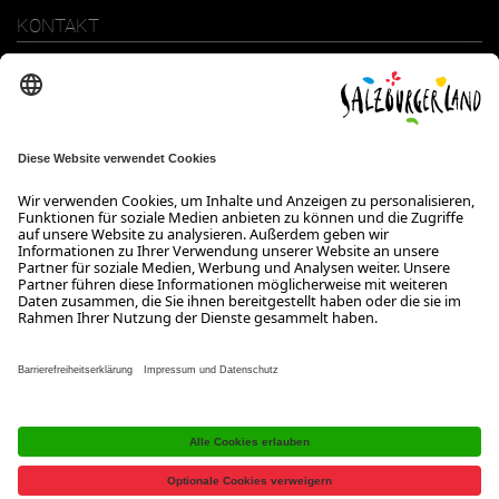
KONTAKT
SalzburgerLand Tourismus GmbH
Wiener Bundesstraße 23
5300 Hallwang
+43 662 6688 0
info@salzburgerland.com
ÖFFNUNGSZEITEN
Wir freuen uns auf Ihre Anfrage!
Gerne stehen wir Ihnen von Montag bis Donnerstag von 08:00 bis
17:30 Uhr und am Freitag von 08:00 bis 17:00 Uhr zur Verfügung.
Kontakt
Impressum
Datenschutzerklärung
Barrierefreiheitserklärung B2B
Jobs